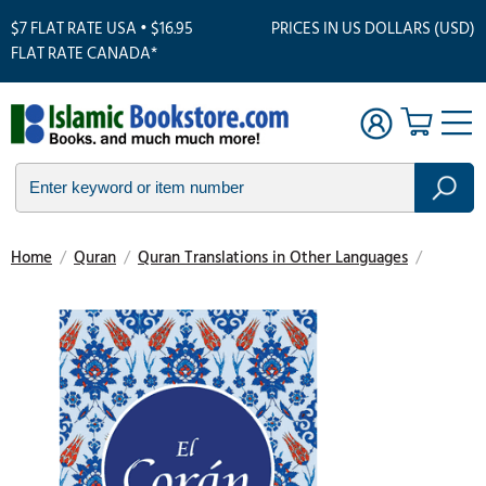
$7 FLAT RATE USA • $16.95
PRICES IN US DOLLARS (USD)
FLAT RATE CANADA*
Home
/
Quran
/
Quran Translations in Other Languages
/