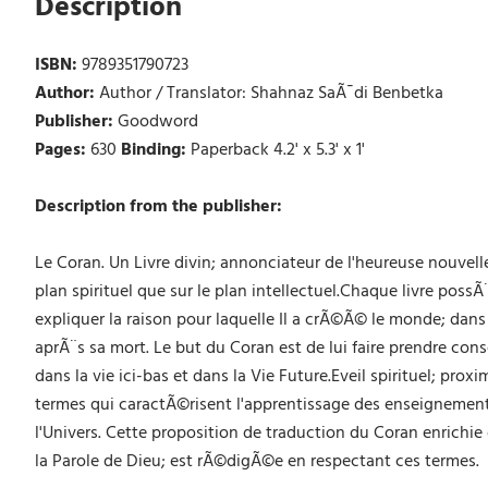
Description
ISBN:
9789351790723
Author:
Author / Translator: Shahnaz SaÃ¯di Benbetka
Publisher:
Goodword
Pages:
630
Binding:
Paperback 4.2' x 5.3' x 1'
Description from the publisher:
Le Coran. Un Livre divin; annonciateur de l'heureuse nouve
plan spirituel que sur le plan intellectuel.Chaque livre pos
expliquer la raison pour laquelle Il a crÃ©Ã© le monde; dans 
aprÃ¨s sa mort. Le but du Coran est de lui faire prendre con
dans la vie ici-bas et dans la Vie Future.Eveil spirituel; pr
termes qui caractÃ©risent l'apprentissage des enseignemen
l'Univers. Cette proposition de traduction du Coran enrichi
la Parole de Dieu; est rÃ©digÃ©e en respectant ces termes.