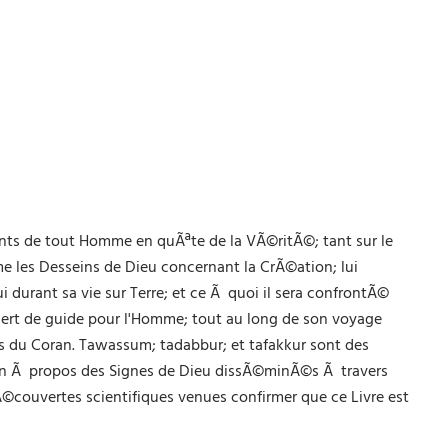
ents de tout Homme en quÃªte de la VÃ©ritÃ©; tant sur le
mme les Desseins de Dieu concernant la CrÃ©ation; lui
i durant sa vie sur Terre; et ce Ã quoi il sera confrontÃ©
i sert de guide pour l'Homme; tout au long de son voyage
iels du Coran. Tawassum; tadabbur; et tafakkur sont des
ion Ã propos des Signes de Dieu dissÃ©minÃ©s Ã travers
Ã©couvertes scientifiques venues confirmer que ce Livre est