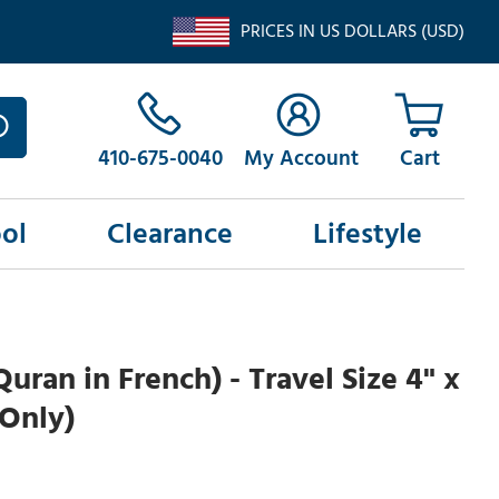
PRICES IN US DOLLARS (USD)
410-675-0040
My Account
ol
Clearance
Lifestyle
uran in French) - Travel Size 4" x
 Only)