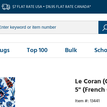
$7 FLAT RATE USA • $16.95 FLAT RATE CANADA*
Rugs
Top 100
Bulk
Scho
Le Coran (Q
5" (French
13441