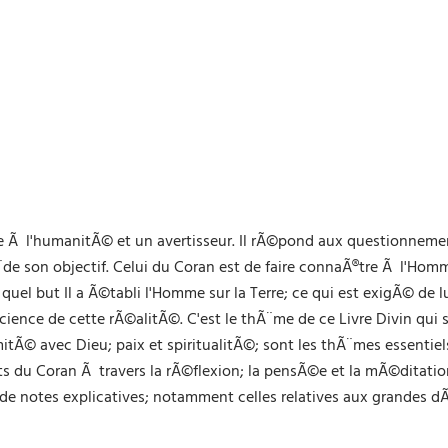
lle Ã l'humanitÃ© et un avertisseur. Il rÃ©pond aux questionnem
sÃ¨de son objectif. Celui du Coran est de faire connaÃ®tre Ã l'Ho
quel but Il a Ã©tabli l'Homme sur la Terre; ce qui est exigÃ© de lu
science de cette rÃ©alitÃ©. C'est le thÃ¨me de ce Livre Divin qu
oximitÃ© avec Dieu; paix et spiritualitÃ©; sont les thÃ¨mes essent
ts du Coran Ã travers la rÃ©flexion; la pensÃ©e et la mÃ©ditat
e de notes explicatives; notamment celles relatives aux grandes d